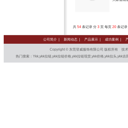
共
54
条记录 分
3
页 每页
20
条记录 
公司简介
|
新闻动态
|
产品展示
|
成功案例
|
Copyright © 东莞登威服饰有限公司 版权所有 技
热门搜索：Ykk,ykk拉链,ykk拉链价格,ykk拉链现货,ykk价格,ykk拉头,ykk