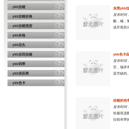
ykk拉链
​东莞yk
发布时间：2
ykk拉链价格
酸，碱，
ykk拉链现货
或开尾部分
ykk价格
ykk拉头
ykk吉田拉链
ykk色卡
发布时间：2
ykk码带
页，编录有
ykk供应商
是空缺的。
ykk色卡
拉链的色
发布时间：2
给服装选
拉链布带的